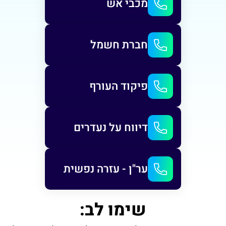
מכבי אש
חברת חשמל
פיקוד העורף
דיווח על נעדרים
ער"ן - עזרה נפשית
שימו לב: